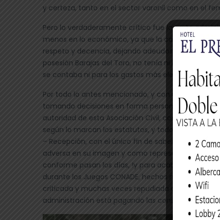
y certeza, tanto en el sector varonil como en el fem
Pero lo verdaderamente crítico fue la parte admini
menos en lo económico, ya que la casa de la char
respeto y decencia, dejando adeudos fiscales con
posesión Barajas del Toro, no tenía ni idea del c
se contaba ni para los gastos más elementales.
Por todo lo antes mencionado, y con una situación m
tomando decisiones en forma personal sin el cons
autoridad de esta Asociación Civil, como lo fue dej
según lo marcan los estatutos, y todo por no haber 
– Recepción, con el único fin de saber en que condi
adversa en su imagen y como representante de un
conforme pasan los días, !y para acabarla de fregar
durante los Juegos CONADE, hechos muy desafort
criticada y muchas veces repudiada del ex Preside
administración está pagando las consecuencias.