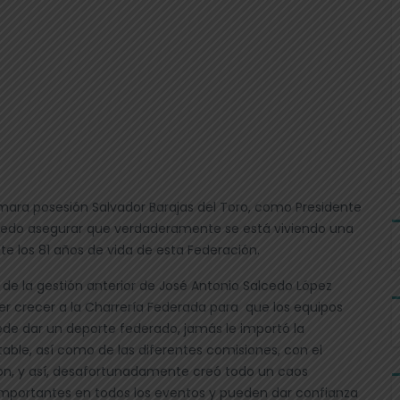
ara posesión Salvador Barajas del Toro, como Presidente
uedo asegurar que verdaderamente se está viviendo una
te los 81 años de vida de esta Federación.
 de la gestión anterior de José Antonio Salcedo López
er crecer a la Charrería Federada para que los equipos
ede dar un deporte federado, jamás le importó la
able, así como de las diferentes comisiones, con el
on, y así, desafortunadamente creó todo un caos
mportantes en todos los eventos y pueden dar confianza