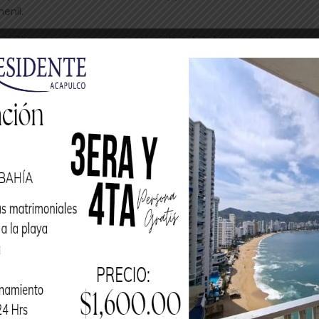
enil.
strativa, que nunca se respetó en lo estatutario y mucho
rería federada fue saqueada sin el más mínimo pudor,
 montos muy importantes, a tal grado de que al tomar
ompromiso que estaba adquiriendo, pues financieramente no
uy apremiante, inició su gestión con el pie izquierdo,
entimiento de la Asamblea Nacional, que es la máxima
ar a los PUA´s sin ingreso alguno como les corresponde,
tenido el cuidado de exigir la Auditoría Externa de Entrega
ciones recibiría, situación que le ha creado una condición
 Consejo Directivo, imagen que se ha complicado
!, se presenta la intromisión y agresión de su antecesor
unados que agravó aún más la imagen desgastada,
nte, personaje por el que lamentablemente esta