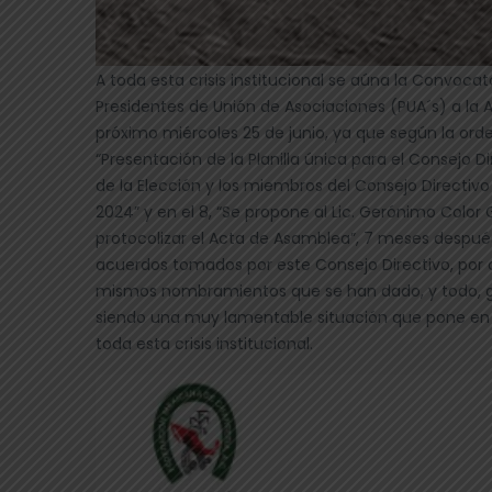
A toda esta crisis institucional se aúna la Convoca
Presidentes de Unión de Asociaciones (PUA´s) a la A
próximo miércoles 25 de junio, ya que según la ord
“Presentación de la Planilla única para el Consejo D
de la Elección y los miembros del Consejo Directi
2024” y en el 8, “Se propone al Lic. Gerónimo Color 
protocolizar el Acta de Asamblea”, 7 meses después
acuerdos tomados por este Consejo Directivo, por c
mismos nombramientos que se han dado, y todo, grac
siendo una muy lamentable situación que pone en 
toda esta crisis institucional.