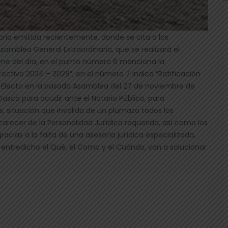
toria emitida recientemente, donde se cita a los
samblea General Extraordinaria, que se realizará el
ene del día, en el punto número 6 menciona la
irectivo 2024 – 2028”; en el número 7 indica “Ratificación
vo Electo en la pasada Asamblea del 27 de noviembre de
Gasca para acudir ante el Notario Público, para
, situación que invalida de un plumazo todos los
arecer de la Personalidad Jurídica requerida, así como los
ias a la falta de una asesoría jurídica especializada,
entredicho el Qué, el Como y el Cuándo, van a solucionar