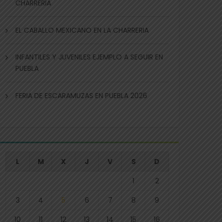
CHARRERIA
EL CABALLO MEXICANO EN LA CHARRERIA
INFANTILES Y JUVENILES EJEMPLO A SEGUIR EN
PUEBLA
FERIA DE ESCARAMUZAS EN PUEBLA 2026
L
M
X
J
V
S
D
1
2
3
4
5
6
7
8
9
10
11
12
13
14
15
16