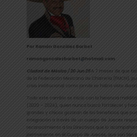
Por Ramón González Barbet
ramongonzalezbarbet@hotmail.com
Ciudad de México / 20 Jun 25
A 7 meses de que tom
de la Federación Mexicana de Charrería (FMCH), p
crisis institucional como jamás se había visto duran
Todo este cambio se inició con la herencia maldita
(2020 – 2024), quien nunca buscó fortalecer y hac
grandes y chicos gozaran de los beneficios que pu
integración a través de un cuerpo de Jueces respet
reconocimiento a los Directivos que lo acompañar
permanente en el Cuerpo de Jueces, que son tan i