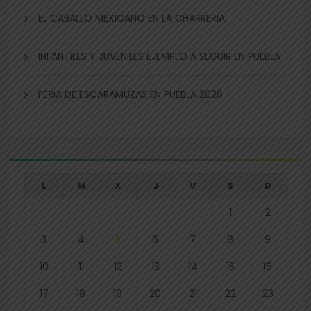
EL CABALLO MEXICANO EN LA CHARRERIA
INFANTILES Y JUVENILES EJEMPLO A SEGUIR EN PUEBLA
FERIA DE ESCARAMUZAS EN PUEBLA 2026
L
M
X
J
V
S
D
1
2
3
4
5
6
7
8
9
10
11
12
13
14
15
16
17
18
19
20
21
22
23