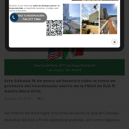
Este Sábado 16 de enero se llevará a cabo la toma de
protesta del Coordinador electo de la FMCH en EUA
Adolfo Mora Ortiz.
enero 15, 2021
0
Así mismo se dará lugar a la junta anual en la que el Consejo
directivo de EUA y PUAS estarán presentes, así como algunos
representantes del Consejo Directivo de México...