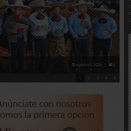
n
O
DIS
agosto 5, 2026
0
1
2
3
4
5