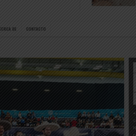
CERCA DE
CONTACTO
«
c
N
p