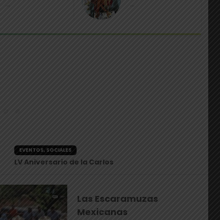
PEQUEÑOS DE LA
CHARRERIA
...
...
CHARRERIA
CHARROS 21 EN PUEBLA 2026
EVENTOS, SOCIALES
Las Escaramuzas
Mexicanas