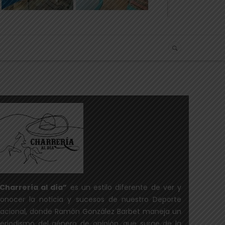
Charrería al día”
es un estilo diferente de ver y
onocer la noticia y sucesos de nuestro Deporte
acional, donde Ramón González Barbet maneja un
eriodismo del género de opinión, que surge de la