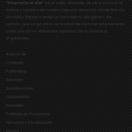
"Charrería al día”
es un estilo diferente de ver y conocer la
noticia y sucesos de nuestro Deporte Nacional, donde Ramón
González Barbet maneja un periodismo del género de
opinión, que surge de la necesidad de informar ampliamente
cada uno de los diferentes aspectos de la Charrería
Organizada.
SEGUIR LEYENDO...
Acerca de
Contacto
Publicidad
Servicios
Suscripciones
Columnistas
Newletter
Políticas de Privacidad
Términos y Condiciones
Socios