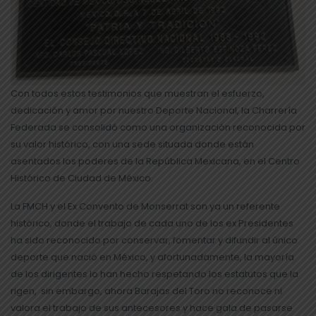
Con todos estos testimonios que muestran el esfuerzo,
dedicación y amor por nuestro Deporte Nacional, la Charrería
Federada se consolidó como una organización reconocida por
su valor histórico, con una sede situada donde están
asentados los poderes de la República Mexicana, en el Centro
Histórico de Ciudad de México.
La FMCH y el Ex Convento de Monserrat son ya un referente
histórico, donde el trabajo de cada uno de los ex Presidentes
ha sido reconocido por conservar, fomentar y difundir al único
deporte que nació en México, y afortunadamente, la mayoría
de los dirigentes lo han hecho respetando los estatutos que la
rigen, sin embargo, ahora Barajas del Toro no reconoce ni
valora el trabajo de sus antecesores y hace gala de pasarse