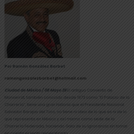
Por Ramón González Barbet
ramongonzalezbarbet@hotmail.com
Ciudad de México / 08 Mayo 26
El antiguo Convento de
Monserrat, también conocido desde 1973 como “El Palacio de la
Charrería”, tiene una gran historia que el Presidente Nacional
Salvador Barajas del Toro, no tiene ni idea de lo que es ni de lo
que representa en México y así mismo como sede de la
Charrería Federada, haciendo Gala de su Ignorancia sin tomar
en cuenta el sentir generalizado.