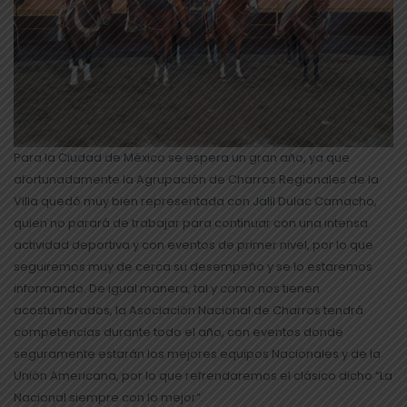
Para la Ciudad de México se espera un gran año, ya que
afortunadamente la Agrupación de Charros Regionales de la
Villa quedó muy bien representada con Jalil Dulac Camacho,
quien no parará de trabajar para continuar con una intensa
actividad deportiva y con eventos de primer nivel, por lo que
seguiremos muy de cerca su desempeño y se lo estaremos
informando. De igual manera, tal y como nos tienen
acostumbrados, la Asociación Nacional de Charros tendrá
competencias durante todo el año, con eventos donde
seguramente estarán los mejores equipos Nacionales y de la
Unión Americana, por lo que refrendaremos el clásico dicho “La
Nacional siempre con lo mejor”.