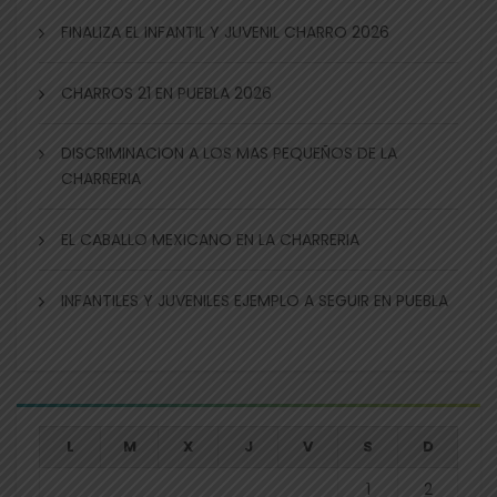
FINALIZA EL INFANTIL Y JUVENIL CHARRO 2026
CHARROS 21 EN PUEBLA 2026
DISCRIMINACION A LOS MAS PEQUEÑOS DE LA
CHARRERIA
EL CABALLO MEXICANO EN LA CHARRERIA
INFANTILES Y JUVENILES EJEMPLO A SEGUIR EN PUEBLA
L
M
X
J
V
S
D
1
2