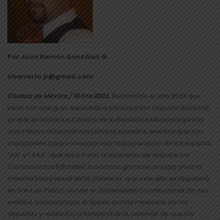
Por Juan Ramón González G.
charreria.jr@gmail.com
Ciudad de México / 10 Ene 2023.
Bienvenido el año 2023 que
inició con una gran expectativa para nuestro Deporte Nacional,
ya que en todos los Estados de la República Mexicana ya hay
una intensa actividad con torneos privados, eventos que son
importantes para comenzar con la preparación de los equipos
“AA” y “ AAA”, que dará frutos al momento de disputar los
Campeonatos Estatales, buscando ganarse un lugar para la
máxima fiesta anual de la charrería, que este año se disputará
en San Luis Potosí, donde el Gobernador Constitucional de esa
entidad, brindará todo el apoyo al más mexicano de los
deportes y recibirá a la familia charra, además de que los