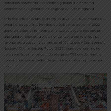
potosinos obtendrán un beneficio gracias a la derrama
económica que genera un Congreso de esta magnitud.
En lo deportivo hay una gran expectativa en el desempeño que
tendrá el equipo Tres Potrillos, de Jalisco, ya que en el 2022
ganaron todos los torneos, por lo que se espera que sea un
año igual o mejor para ellos, siendo nuevamente el equipo
favorito para buscar la corona en el “Congreso y Campeonato
Nacional Charro San Luis Potosí 2023”; aunque el camino no
será sencillo, y menos cuando el equipo RG2 quedó muy bien
conformado con estrellas de gran nivel, quienes aprovecharán
la localía.