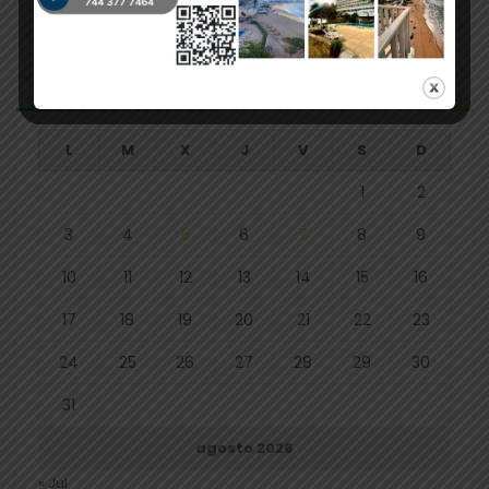
INFANTILES Y JUVENILES EJEMPLO A SEGUIR EN PUEBLA
L
M
X
J
V
S
D
1
2
3
4
5
6
7
8
9
10
11
12
13
14
15
16
17
18
19
20
21
22
23
24
25
26
27
28
29
30
31
agosto 2026
« Jul