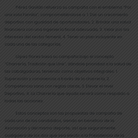
Pérez Gavilán refuerza su campaña con el emblema “Por
una sola Familia”, comprometiéndose a: 1. Dar un crecimiento
deportivo con igualdad de oportunidades, 2. Brindar una salud
financiera con una ingeniería fiscal adecuada, 3. Velar por los
intereses del sector femenil, 4. Tener un plan incluyente en
cada una de las categorías.
López Flores basa su campaña bajo el concepto
“Charrería, Tradición que Une”, dándole prioridad a la salud de
las cabalgaduras, teniendo como objetivos integrales: 1.
Superación y convivencia a través de la charrería, 2.
Competencia sana con reglas claras, 3. Elevar el nivel
Deportivo, 4. La Charrería que ayuda servirá como respaldo a
todas las acciones.
Estos conceptos son las propuestas de campaña de
cada uno de los candidatos, siendo en beneficio de la
Asociación y del mismo deporte, así que seguramente
cualquiera de los dos que sea electo a la Presidencia de la