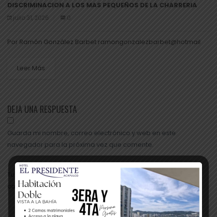
DISCRIMINACION A LOS MAS PEQUEÑOS DE LA CHARRERIA
julio 31, 2026
0
Por Ramón González Barbet ramongonzalezbarbet@hotmail
Leer Más
DEJA UNA RESPUESTA
Guarda mi nombre, correo electrónico y web en este
navegador para la próxima vez que comente.
Tu dirección de correo electrónico no será publicada. Los
campos obligatorios están marcados con *