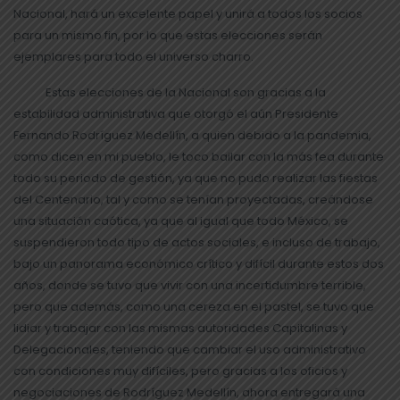
Nacional, hará un excelente papel y unirá a todos los socios
para un mismo fin, por lo que estas elecciones serán
ejemplares para todo el universo charro.
Estas elecciones de la Nacional son gracias a la
estabilidad administrativa que otorgó el aún Presidente
Fernando Rodríguez Medellín, a quien debido a la pandemia,
como dicen en mi pueblo, le toco bailar con la más fea durante
todo su periodo de gestión, ya que no pudo realizar las fiestas
del Centenario, tal y como se tenían proyectadas, creándose
una situación caótica, ya que al igual que todo México, se
suspendieron todo tipo de actos sociales, e incluso de trabajo,
bajo un panorama económico crítico y difícil durante estos dos
años, donde se tuvo que vivir con una incertidumbre terrible,
pero que además, como una cereza en el pastel, se tuvo que
lidiar y trabajar con las mismas autoridades Capitalinas y
Delegacionales, teniendo que cambiar el uso administrativo
con condiciones muy difíciles, pero gracias a los oficios y
negociaciones de Rodríguez Medellín, ahora entregará una