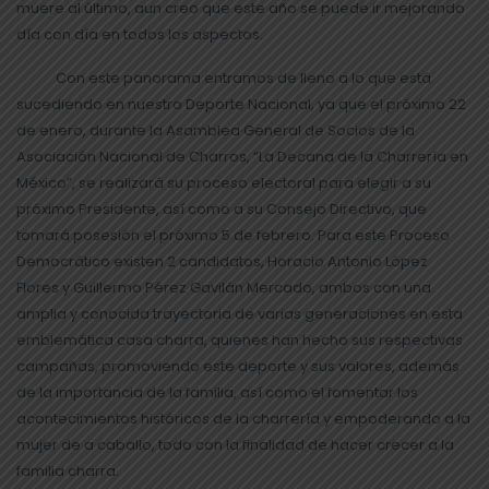
muere al último, aun creo que este año se puede ir mejorando
día con día en todos los aspectos.
Con este panorama entramos de lleno a lo que está
sucediendo en nuestro Deporte Nacional, ya que el próximo 22
de enero, durante la Asamblea General de Socios de la
Asociación Nacional de Charros, “La Decana de la Charrería en
México”, se realizará su proceso electoral para elegir a su
próximo Presidente, así como a su Consejo Directivo, que
tomará posesión el próximo 5 de febrero. Para este Proceso
Democrático existen 2 candidatos, Horacio Antonio López
Flores y Guillermo Pérez Gavilán Mercado, ambos con una
amplia y conocida trayectoria de varias generaciones en esta
emblemática casa charra, quienes han hecho sus respectivas
campañas, promoviendo este deporte y sus valores, además
de la importancia de la familia, así como el fomentar los
acontecimientos históricos de la charrería y empoderando a la
mujer de a caballo, todo con la finalidad de hacer crecer a la
familia charra.