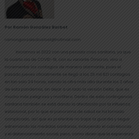
Por Ramón González Barbet
ramongonzalezbarbet@hotmail.com
Iniciamos el 2022 con una pesada crisis sanitaria, ya que
la cuarta ola de COVID-19, con su variante Ómicron, vino a
incrementar los contagios de manera alarmante, pues el
pasado jueves oficialmente se llegó a los 25 mil 821 contagios
en tan solo 24 horas, siendo la cifra más alta durante los 2 años
de esta pandemia, sin dejar a un lado la versión Delta, que es
mucho más peligrosa y mortífera. Dentro de esta contingencia
sanitaria también se está dando la afectación por la influenza
estacional, por lo que el panorama de salud se ha tornado
complicado, así que es preferible no bajar la guardia y seguir
extremando las medidas sanitarias, incluyendo el cubrebocas
y el distanciamiento social, pero, como dicen que la esperanza