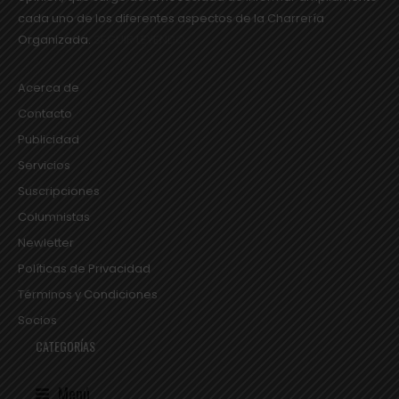
cada uno de los diferentes aspectos de la Charrería
Organizada.
SEGUIR LEYENDO...
Acerca de
Contacto
Publicidad
Servicios
Suscripciones
Columnistas
Newletter
Políticas de Privacidad
Términos y Condiciones
Socios
CATEGORÍAS
Menú