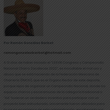
Por Ramón González Barbet
ramongonzalezbarbet@hotmail.com
A 13 días de haber iniciado el “LXXVIII Congreso y Campeonato
Nacional Charro Zacatecas 2022”, es inocultable el mal uso y
abuso que se está haciendo de la Federación Mexicana de
Charrería (FMCH), que es el Órgano Rector de este deporte,
porque lejos de organizar un Campeonato Nacional, donde los
equipos charros y escaramuzas de la categoría tradicional o
“AA” tuvieran un verdadero incentivo para participar con un
proyecto bien estructurado, únicamente fueron utilizados para
la causa económica de esta administración, encabezada por