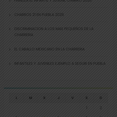
FINALIZA EL INFANTIL Y JUVENIL CHARRO 2026
CHARROS 21 EN PUEBLA 2026
DISCRIMINACION A LOS MAS PEQUEÑOS DE LA
CHARRERIA
EL CABALLO MEXICANO EN LA CHARRERIA
INFANTILES Y JUVENILES EJEMPLO A SEGUIR EN PUEBLA
L
M
X
J
V
S
D
1
2