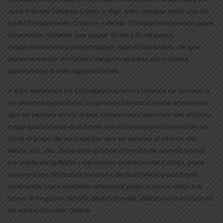
José Antonio Salcedo López, y digo esto, porque cada uno de
los 84 Escuadrones Charros y de las 42 Escaramuzas con pase
excedente, tuvieron que pagar 30 mil y 15 mil pesos
respectivamente para participar, bajo la falsa idea, de que
incrementarían el número de participantes para darles
oportunidad a más agrupaciones.
A esto sumemos los sobreprecios en los boletos de acceso a
los eventos deportivos, los precios tan altos en las artesanías
que se venden en las áreas comerciales derivado del altísimo
pago que tuvieron que hacer los artesanos por la renta de un
local, el pago de las bebidas que se venden al interior del
lienzo, etc., etc., todo esto gracias a la falta de sentido social
por parte de la FMCH y del mismo Gobierno del Estado, para
apoyar a los artesanos locales y de todo México para que
realmente fuera una feria artesanal, pues la única visión fue
hacer el negocio del año abiertamente, utilizando la estructura
de esta Institución Charra.