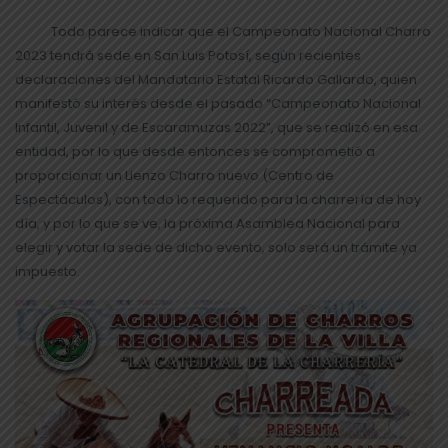
Todo parece indicar que el Campeonato Nacional Charro
2023 tendrá sede en San Luis Potosí, según recientes
declaraciones del Mandatario Estatal Ricardo Gallardo, quien
manifestó su interés desde el pasado “Campeonato Nacional
Infantil, Juvenil y de Escaramuzas 2022”, que se realizó en esa
entidad, por lo que desde entonces se comprometió a
proporcionar un Lienzo Charro nuevo (Centro de
Espectáculos), con todo lo requerido para la charrería de hoy
día, y por lo que se ve, la próxima Asamblea Nacional para
elegir y votar la sede de dicho evento, solo será un trámite ya
impuesto.