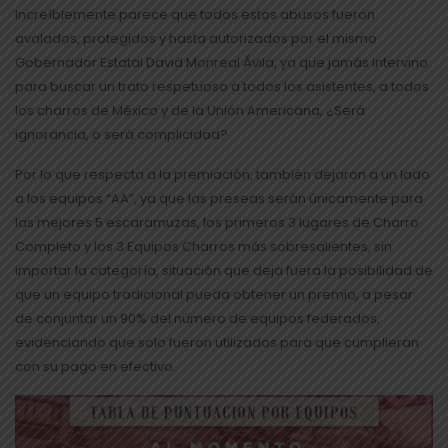
Increíblemente parece que todos estos abusos fueron
avalados, protegidos y hasta autorizados por el mismo
Gobernador Estatal David Monreal Ávila, ya que jamás intervino
para buscar un trato respetuoso a todos los asistentes, a todos
los charros de México y de la Unión Americana, ¿Será
ignorancia, o será complicidad?
Por lo que respecta a la premiación, también dejaron a un lado
a los equipos “AA”, ya que las preseas serán únicamente para
las mejores 5 escaramuzas, los primeros 3 lugares de Charro
Completo y los 3 Equipos Charros más sobresalientes, sin
importar la categoría, situación que deja fuera la posibilidad de
que un equipo tradicional pueda obtener un premio, a pesar
de conjuntar un 90% del número de equipos federados,
evidenciando que solo fueron utilizados para que cumplieran
con su pago en efectivo.