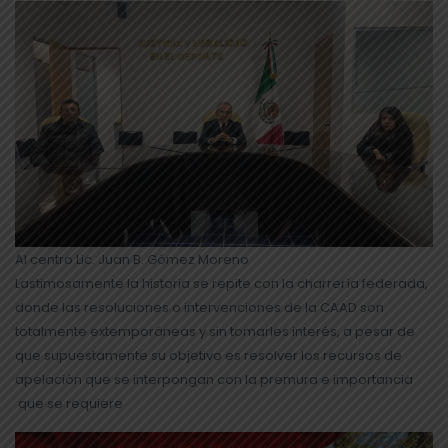
Al centro Lic. Juan B. Gómez Moreno
Lastimosamente la historia se repite con la charrería federada,
donde las resoluciones o intervenciones de la CAAD son
totalmente extemporáneas y sin tomarles interés, a pesar de
que supuestamente su objetivo es resolver los recursos de
apelación que se interpongan con la premura e importancia
que se requiere