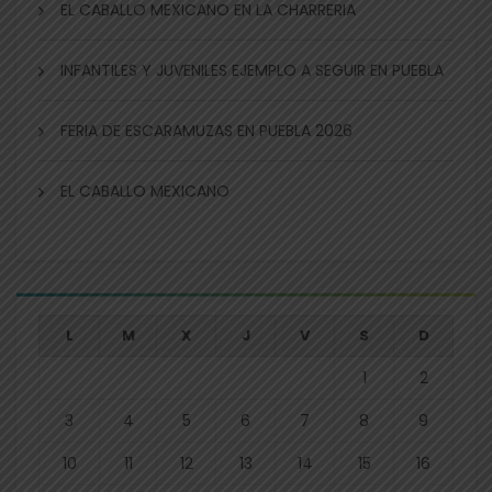
EL CABALLO MEXICANO EN LA CHARRERIA
INFANTILES Y JUVENILES EJEMPLO A SEGUIR EN PUEBLA
FERIA DE ESCARAMUZAS EN PUEBLA 2026
EL CABALLO MEXICANO
L
M
X
J
V
S
D
1
2
3
4
5
6
7
8
9
10
11
12
13
14
15
16