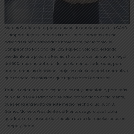
Marcos Ordóñez interpone recurso de apelación ante la CAAD
El amparo deja sin efecto las decisiones tomadas en esa
pasada reunión nacional de noviembre, por lo tanto, el
Campeonato Nacional del 2024 queda volando, estando
pendiente una próxima Reunión Nacional con un cuórum legal
del 50% mas uno del total de los elementos federados, para
poder tomar las decisiones bajo un estricto aspecto normativo
que respete los estatutos que rigen a esta Federación.
Todo lo anteriormente expuesto es muy lamentable, pero más
aun que la CAAD tampoco se haya pronunciado oficialmente,
pues en la entrevista de este medio, hecha al Lic. Juan B.
Gómez Moreno, Presidente del Pleno, aseguró que había
quedado en el pasado la situación de no dar resoluciones en
tiempo y forma.