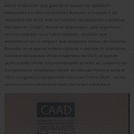
sobre la situación que guarda el recurso de apelación
interpuesto por Marcos Ordóñez Buendía, el pasado 11 de
diciembre del 2023, ante la Comisión de Apelación y Arbitraje
del Deporte (CAAD), donde en un principio, este organismo
desconcentrado no lo había validado, situación que
desembocó en un amparo que dictaminó a favor de Ordóñez
Buendía, en el que se ordena reiniciar o reponer la Asamblea
Nacional del pasado 29 de noviembre de 2023, ya que en
dicho evento oficial, sorpresivamente se firmó el Cuaderno de
Compromisos aceptando repetir en San Luis Potosí la sede el
“LXXX Congreso y Campeonato Nacional Charro 2024”, siendo
una imposición totalmente fuera del orden estatutario.