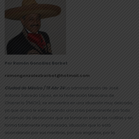
Por Ramón González Barbet
ramongonzalezbarbet@hotmail.com
Ciudad de México / 19 Abr 24
La administración de José
Antonio Salcedo López, en la Federación Mexicana de
Charrería (FMCH), se encuentra en una situación muy delicada,
ya que ahora le está creando una crisis permanente por todo
el cúmulo de decisiones que se tomaron sobre las rodillas y en
forma totalmente improvisada, situación que lo está
acorralando por sus mentiras, por sus engaños, por la