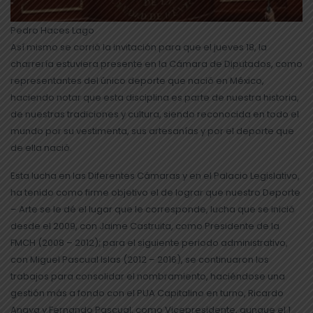
Pedro Haces Lago
Así mismo se corrió la invitación para que el jueves 18, la
charrería estuviera presente en la Cámara de Diputados, como
representantes del único deporte que nació en México,
haciendo notar que esta disciplina es parte de nuestra historia,
de nuestras tradiciones y cultura, siendo reconocida en todo el
mundo por su vestimenta, sus artesanías y por el deporte que
de ella nació.
Esta lucha en las Diferentes Cámaras y en el Palacio Legislativo,
ha tenido como firme objetivo el de lograr que nuestro Deporte
– Arte se le dé el lugar que le corresponde, lucha que se inició
desde el 2009, con Jaime Castruita, como Presidente de la
FMCH (2008 – 2012); para el siguiente periodo administrativo,
con Miguel Pascual Islas (2012 – 2016), se continuaron los
trabajos para consolidar el nombramiento, haciéndose una
gestión más a fondo con el PUA Capitalino en turno, Ricardo
Anaya y Fernando Pascual, como Vicepresidente, aunque el 1