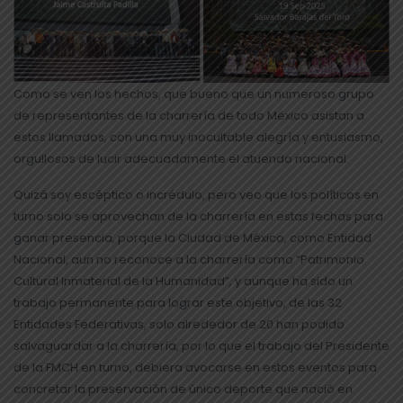
Como se ven los hechos, que bueno que un numeroso grupo
de representantes de la charrería de todo México asistan a
estos llamados, con una muy inocultable alegría y entusiasmo,
orgullosos de lucir adecuadamente el atuendo nacional.
Quizá soy escéptico o incrédulo, pero veo que los políticos en
turno solo se aprovechan de la charrería en estas fechas para
ganar presencia, porque la Ciudad de México, como Entidad
Nacional, aun no reconoce a la charrería como “Patrimonio
Cultural Inmaterial de la Humanidad”, y aunque ha sido un
trabajo permanente para lograr este objetivo, de las 32
Entidades Federativas, solo alrededor de 20 han podido
salvaguardar a la charrería, por lo que el trabajo del Presidente
de la FMCH en turno, debiera avocarse en estos eventos para
concretar la preservación de único deporte que nació en