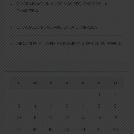
DISCRIMINACION A LOS MAS PEQUEÑOS DE LA
CHARRERIA
EL CABALLO MEXICANO EN LA CHARRERIA
INFANTILES Y JUVENILES EJEMPLO A SEGUIR EN PUEBLA
L
M
X
J
V
S
D
1
2
3
4
5
6
7
8
9
10
11
12
13
14
15
16
17
18
19
20
21
22
23