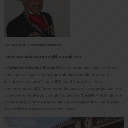
Por Ramón González Barbet
ramongonzalezbarbet@hotmail.com
Ciudad de México / 19 Sep 25
Como cada año, una vez más
concluyeron nuestras fiestas patrias de septiembre que
iniciaron el pasado 14 con “El Día del Charro”; el 15 se
conmemoró el «215 Aniversario de nuestra Independencia» y el
16 se consumó el tradicional y novedoso “Desfile Militar”, donde
La Charrería, como Reserva del Ejército Mexicano, cierra este
importante y trascendente acto cívico.