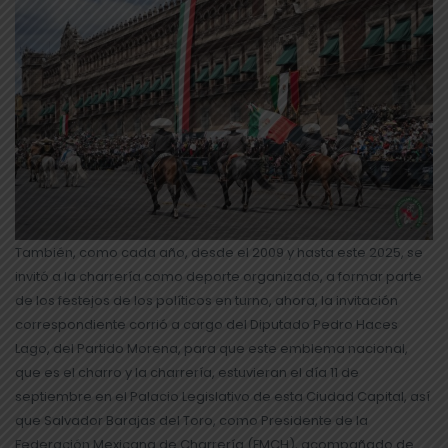
También, como cada año, desde el 2009 y hasta este 2025, se
invitó a la charrería como deporte organizado, a formar parte
de los festejos de los políticos en turno, ahora, la invitación
correspondiente corrió a cargo del Diputado Pedro Haces
Lago, del Partido Morena, para que este emblema nacional,
que es el charro y la charrería, estuvieran el día 11 de
septiembre en el Palacio Legislativo de esta Ciudad Capital, así
que Salvador Barajas del Toro, como Presidente de la
Federación Mexicana de Charrería (FMCH), acompañado de