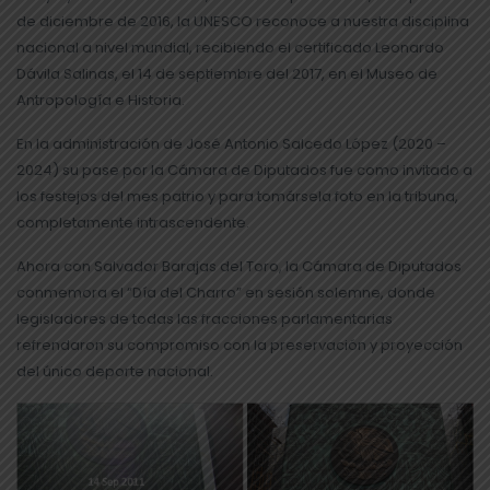
de diciembre de 2016, la UNESCO reconoce a nuestra disciplina
nacional a nivel mundial, recibiendo el certificado Leonardo
Dávila Salinas, el 14 de septiembre del 2017, en el Museo de
Antropología e Historia.
En la administración de José Antonio Salcedo López (2020 –
2024) su pase por la Cámara de Diputados fue como invitado a
los festejos del mes patrio y para tomársela foto en la tribuna,
completamente intrascendente.
Ahora con Salvador Barajas del Toro, la Cámara de Diputados
conmemora el “Día del Charro” en sesión solemne, donde
legisladores de todas las fracciones parlamentarias
refrendaron su compromiso con la preservación y proyección
del único deporte nacional.