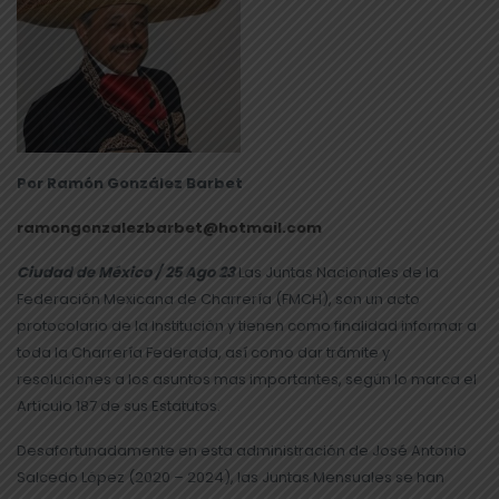
Por Ramón González Barbet
ramongonzalezbarbet@hotmail.com
Ciudad de México / 25 Ago 23
Las Juntas Nacionales de la
Federación Mexicana de Charrería (FMCH), son un acto
protocolario de la Institución y tienen como finalidad informar a
toda la Charrería Federada, así como dar trámite y
resoluciones a los asuntos mas importantes, según lo marca el
Artículo 187 de sus Estatutos.
Desafortunadamente en esta administración de José Antonio
Salcedo López (2020 – 2024), las Juntas Mensuales se han