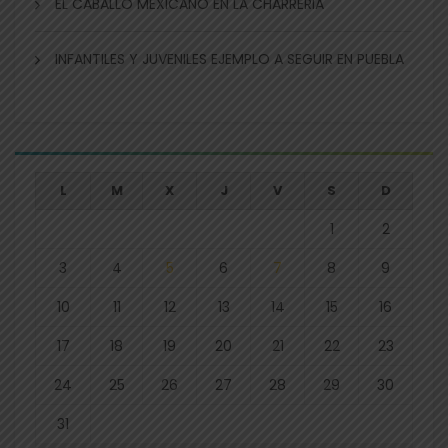
EL CABALLO MEXICANO EN LA CHARRERIA
INFANTILES Y JUVENILES EJEMPLO A SEGUIR EN PUEBLA
L
M
X
J
V
S
D
1
2
3
4
5
6
7
8
9
10
11
12
13
14
15
16
17
18
19
20
21
22
23
24
25
26
27
28
29
30
31