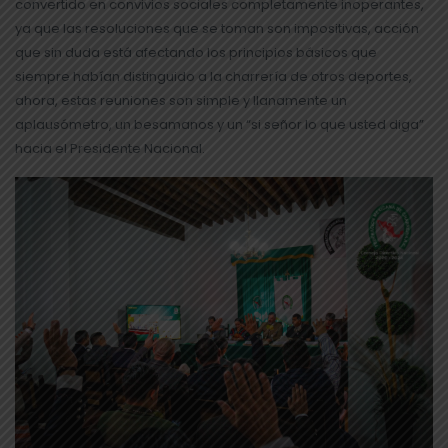
convertido en convivios sociales completamente inoperantes,
ya que las resoluciones que se toman son impositivas, acción
que sin duda está afectando los principios básicos que
siempre habían distinguido a la charrería de otros deportes,
ahora, estas reuniones son simple y llanamente un
aplausómetro, un besamanos y un “si señor lo que usted diga”
hacia el Presidente Nacional.