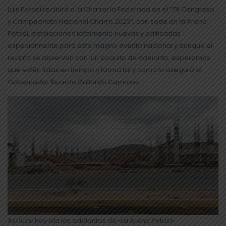
Luis Potosí recibirá a la Charrería Federada en el “79 Congreso
y Campeonato Nacional Charro 2023”, con sede en la Arena
Potosí, instalaciones totalmente nuevas y edificadas
especialmente para este magno evento nacional y aunque el
recinto se observan con un poquito de adelanto, esperamos
que estén listas en tiempo y forma tal y como lo aseguró el
Gobernador Ricardo Gallardo Carmona.
Así luce hoy día los adelantos de «La Arena Potosí»