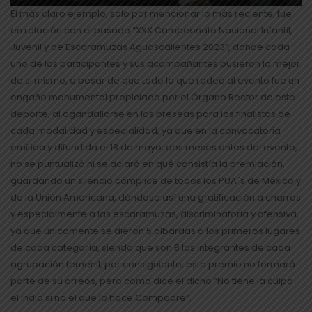
El más claro ejemplo, solo por mencionar lo más reciente, fue
en relación con el pasado “XXX Campeonato Nacional Infantil,
Juvenil y de Escaramuzas Aguascalientes 2023”, donde cada
uno de los participantes y sus acompañantes pusieron lo mejor
de si mismo, a pesar de que todo lo que rodeó al evento fue un
engaño monumental propiciado por el Órgano Rector de este
deporte, al agandallarse en las preseas para los finalistas de
cada modalidad y especialidad, ya que en la convocatoria
emitida y difundida el 18 de mayo, dos meses antes del evento,
no se puntualizó ni se aclaró en qué consistía la premiación,
guardando un silencio cómplice de todos los PUA´s de México y
de la Unión Americana, dándose así una gratificación a charros
y especialmente a las escaramuzas, discriminatoria y ofensiva,
ya que únicamente se dieron 5 albardas a los primeros lugares
de cada categoría, siendo que son 8 las integrantes de cada
agrupación femenil, por consiguiente, este premio no formará
parte de su arreos, pero como dice el dicho “No tiene la culpa
el indio si no el que lo hace Compadre”.