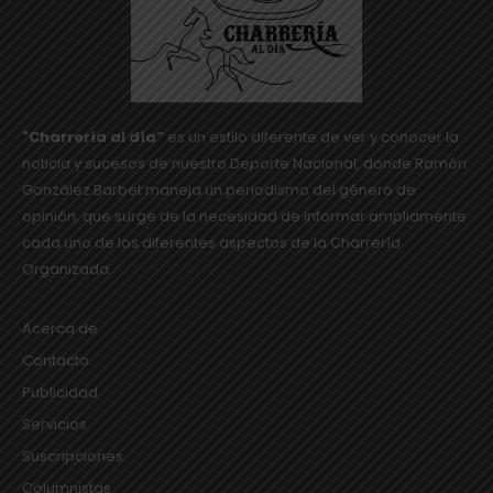
"Charrería al día”
es un estilo diferente de ver y conocer la
noticia y sucesos de nuestro Deporte Nacional, donde Ramón
González Barbet maneja un periodismo del género de
opinión, que surge de la necesidad de informar ampliamente
cada uno de los diferentes aspectos de la Charrería
Organizada.
SEGUIR LEYENDO...
Acerca de
Contacto
Publicidad
Servicios
Suscripciones
Columnistas