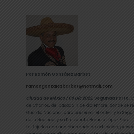
Por Ramón González Barbet
ramongonzalezbarbet@hotmail.com
Ciudad de México / 09 Dic 2022.
Segunda Parte.
C
de Charros, del pasado 4 de diciembre, donde se re
Guardia Nacional, para preservar el orden y la Segur
de la Nacional y su Presidente Horacio López Flores
festejarlos con una charreada de exhibición, pres
charras, entre ellos, para abrir el festejo, a Alejand