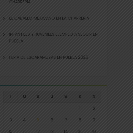
CHARRERIA
EL CABALLO MEXICANO EN LA CHARRERIA
INFANTILES Y JUVENILES EJEMPLO A SEGUIR EN
PUEBLA
FERIA DE ESCARAMUZAS EN PUEBLA 2026
L
M
X
J
V
S
D
1
2
3
4
5
6
7
8
9
10
11
12
13
14
15
16