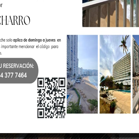
on mas suertes como el jineteo de toro y de yeguas, sin
ía en La Nacional, con pequeños charros de 5 a 8 años,
so hicieron hasta el paso de la muerte, además de las
or demás importante ya que este deporte, como se dice en
stos jovencitos ya están activos en cada una de las
ció en México.