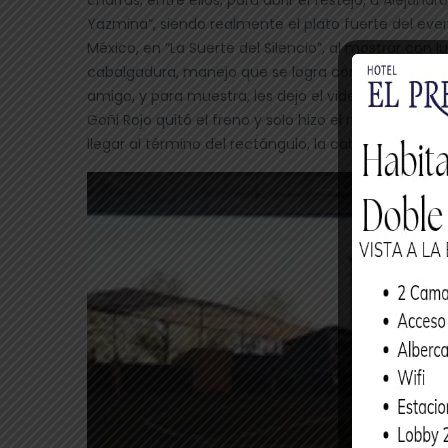
Yazmina”, siendo realmente el plato fuerte del eve
México, en “La Suerte del Silencio”, al mostrar con 
cabalgadura, manejo que se logra con muchas horas 
amigo, y para muestra, les dejo el video para que l
Goñi Rojo quitó el freno y solo hizo el manejo con la
llegar al término del rectángulo, la cabalgadura 