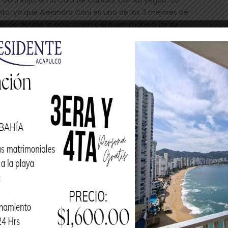
nto, ya que Alejandro Goñi es uno de los 3 mejores de
lujo de detalle la educación y el buen manejo de su
de trabajo, anteponiendo el cariño y respeto a su fiel
o disfruten cada vez que lo vean, ya que en esta suerte,
 rienda y las piernas, y en la punta correspondiente, al
hace una reverencia mostrando su excelente educación.