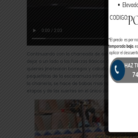
Continuando con la charreada de exhibición, vinier
dejar a un lado a las Fuerzas Básicas de la Charrer
quienes jinetearon borregos y caballos ponys, inclu
pequeñitas de la escaramuza infantil, situación p
la charrería, se hace de babas mas no de barbas; e
etapas y de las suertes en el único deporte que na