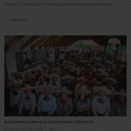
México / 27 Sep 23. En la Asociación Nacional de Charros,
ubicada en Av. Constituyentes 500, finalizaron los festejos
patrios, y para...
Leer Más
Sospechoso Noveno Convivio en California
septiembre 22, 2023
0