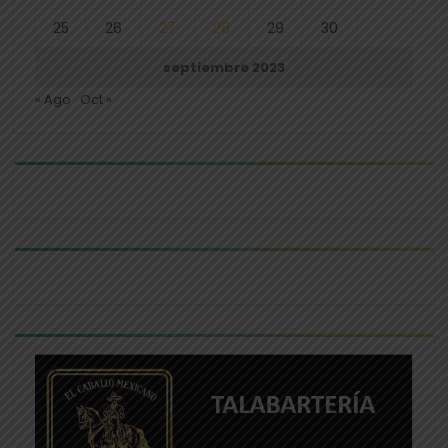
25
26
27
28
29
30
septiembre 2023
« Ago
Oct »