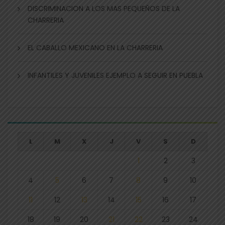
DISCRIMINACION A LOS MAS PEQUEÑOS DE LA
CHARRERIA
EL CABALLO MEXICANO EN LA CHARRERIA
INFANTILES Y JUVENILES EJEMPLO A SEGUIR EN PUEBLA
L
M
X
J
V
S
D
1
2
3
4
5
6
7
8
9
10
11
12
13
14
15
16
17
18
19
20
21
22
23
24