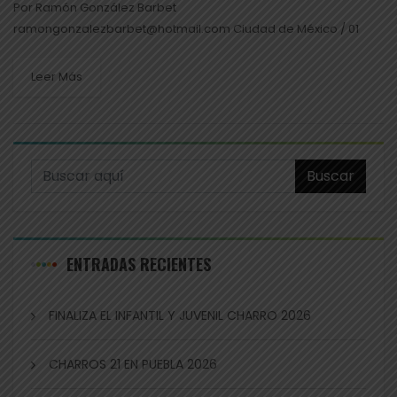
Por Ramón González Barbet
ramongonzalezbarbet@hotmail.com Ciudad de México / 01
Sep 23 Prácticamente se están oficializando las Pre Campañas
para buscar la Presidencia de la Federación Mexicana de
Leer Más
Charrería (FMCH)...
Buscar
ENTRADAS RECIENTES
FINALIZA EL INFANTIL Y JUVENIL CHARRO 2026
CHARROS 21 EN PUEBLA 2026