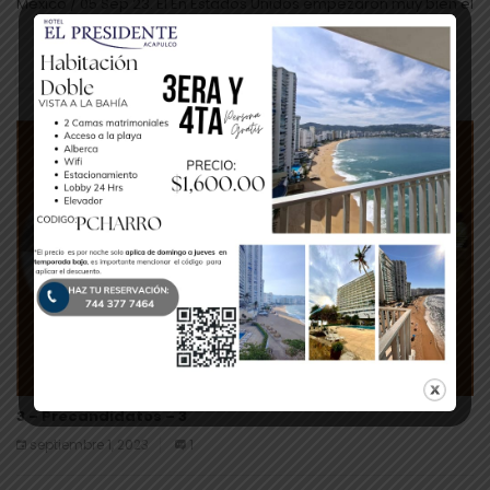
México / 05 Sep 23. El En Estados Unidos empezaron muy bien el
mes de septiembre, ya que se realizó el “XXVII...
Leer Más
3 – Precandidatos – 3
septiembre 1, 2023
1