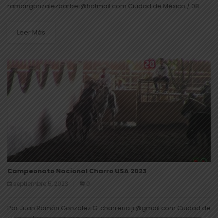
ramongonzalezbarbet@hotmail.com Ciudad de México / 08
Sep 23 El pasado miércoles 6 del presente tuvo lugar el “8tavo
Convivio Mensual de la Federación Mexicana de Charrería...
Leer Más
Campeonato Nacional Charro USA 2023
septiembre 5, 2023
0
Por Juan Ramón González G. charreria.jr@gmail.com Ciudad de