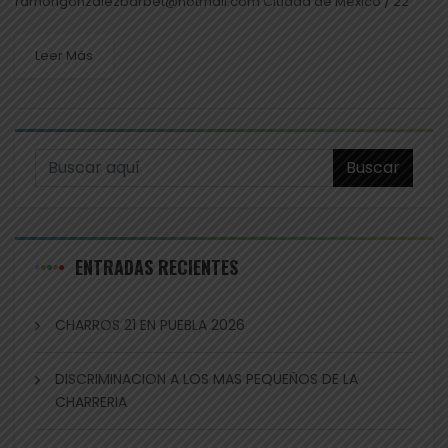
ramongonzalezbarbet@hotmail.com Ciudad de México / 22
Sep 23 En varias ocasiones he comentado que en esta
administración de José Antonio Salcedo López (2020 – 2024),
Leer Más
la...
Buscar
ENTRADAS RECIENTES
CHARROS 21 EN PUEBLA 2026
DISCRIMINACION A LOS MAS PEQUEÑOS DE LA
CHARRERIA