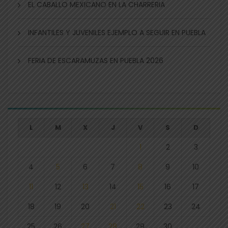
EL CABALLO MEXICANO EN LA CHARRERIA
INFANTILES Y JUVENILES EJEMPLO A SEGUIR EN PUEBLA
FERIA DE ESCARAMUZAS EN PUEBLA 2026
L
M
X
J
V
S
D
1
2
3
4
5
6
7
8
9
10
11
12
13
14
15
16
17
18
19
20
21
22
23
24
25
26
27
28
29
30