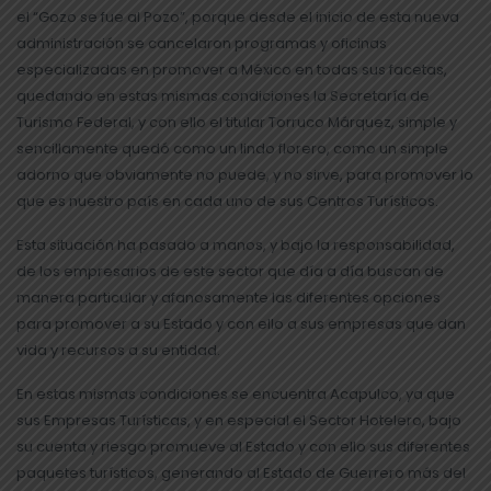
el “Gozo se fue al Pozo”, porque desde el inicio de esta nueva
administración se cancelaron programas y oficinas
especializadas en promover a México en todas sus facetas,
quedando en estas mismas condiciones la Secretaría de
Turismo Federal, y con ello el titular Torruco Márquez, simple y
sencillamente quedó como un lindo florero, como un simple
adorno que obviamente no puede, y no sirve, para promover lo
que es nuestro país en cada uno de sus Centros Turísticos.
Esta situación ha pasado a manos, y bajo la responsabilidad,
de los empresarios de este sector que día a día buscan de
manera particular y afanosamente las diferentes opciones
para promover a su Estado y con ello a sus empresas que dan
vida y recursos a su entidad.
En estas mismas condiciones se encuentra Acapulco, ya que
sus Empresas Turísticas, y en especial el Sector Hotelero, bajo
su cuenta y riesgo promueve al Estado y con ello sus diferentes
paquetes turísticos, generando al Estado de Guerrero más del