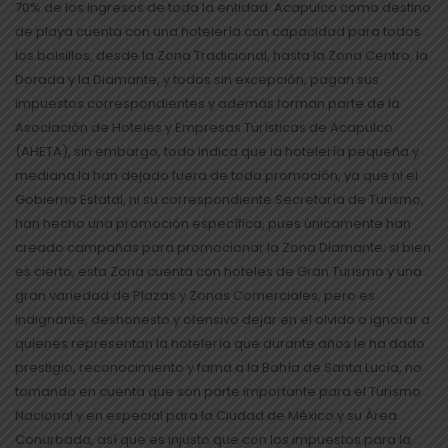
70% de los ingresos de toda la entidad. Acapulco como destino
de playa cuenta con una hotelería con capacidad para todos
los bolsillos, desde la Zona Tradicional, hasta la Zona Centro, la
Dorada y la Diamante, y todos sin excepción, pagan sus
impuestos correspondientes y además forman parte de la
Asociación de Hoteles y Empresas Turísticas de Acapulco
(AHETA), sin embargo, todo indica que la hotelería pequeña y
mediana la han dejado fuera de toda promoción, ya que ni el
Gobierno Estatal, ni su correspondiente Secretaría de Turismo,
han hecho una promoción específica, pues únicamente han
creado campañas para promocionar la Zona Diamante; si bien
es cierto, esta Zona cuenta con hoteles de Gran Turismo y una
gran variedad de Plazas y Zonas Comerciales, pero es
indignante, deshonesto y ofensivo dejar en el olvido o ignorar a
quienes representan la hotelería que durante años le ha dado
prestigio, reconocimiento y fama a la Bahía de Santa Lucía, no
tomando en cuenta que son parte importante para el Turismo
Nacional y en especial para la Ciudad de México y su Área
Conurbada, así que es injusto que con los impuestos para la