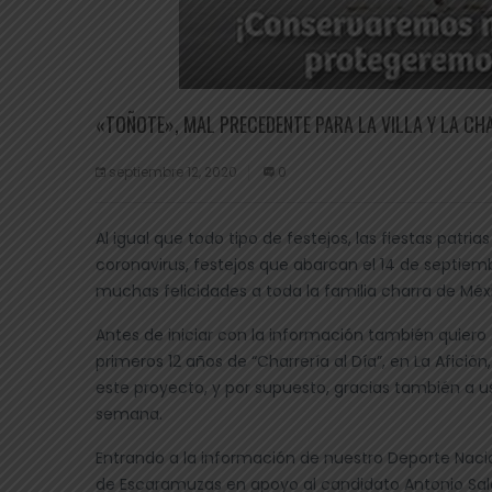
«TOÑOTE», MAL PRECEDENTE PARA LA VILLA Y LA CH
septiembre 12, 2020
0
Al igual que todo tipo de festejos, las fiestas patr
coronavirus, festejos que abarcan el 14 de septiem
muchas felicidades a toda la familia charra de Méx
Antes de iniciar con la información también quiero
primeros 12 años de “Charrería al Día”, en La Afició
este proyecto, y por supuesto, gracias también a
semana.
Entrando a la información de nuestro Deporte Nacio
de Escaramuzas en apoyo al candidato Antonio Salce