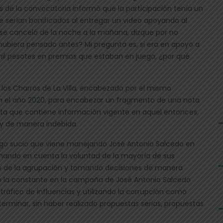
s de la convocatoria informó que la participación tenía un
e serían bonificados al entregar un video apoyando al
 se canceló de la noche a la mañana, dizque por no
 hubiera pensado antes? Mi pregunta es, si era en apoyo a
mil pesotes en premios que estaban en juego, ¿por qué
 los Charros de La Villa, encabezado por el mismo
 con el año 2020, para encabezar un fragmento de una nota
nota que contiene información vigente en aquel entonces,
 y de manera indebida.
ego sucio que viene manejando José Antonio Salcedo en
mando en cuenta la voluntad de la mayoría de sus
o de la agrupación y tomando decisiones de manera
o la constante en la campaña de José Antonio Salcedo
, tráfico de influencias y utilizando la corrupción como
terminar, sin haber realizado propuestas serias, propuestas