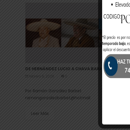
DE HERNÁNDEZ LUCIO A CHAVA BARAJAS
febrero 6, 2026
0
Por Ramón González Barbet
ramongonzalezbarbet@hotmail
Leer Más