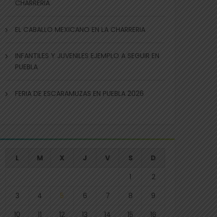
CHARRERIA
EL CABALLO MEXICANO EN LA CHARRERIA
INFANTILES Y JUVENILES EJEMPLO A SEGUIR EN
PUEBLA
FERIA DE ESCARAMUZAS EN PUEBLA 2026
L
M
X
J
V
S
D
1
2
3
4
5
6
7
8
9
10
11
12
13
14
15
16