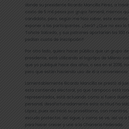
donde su presidente Ricardo Mancilla Pérez, a travé
costo de 5 mil pesos por grupo femenil, mismos qu
candidato, pero, según me hizo saber, este evento
exponer a las participantes. ¿Será? ¿Que no eso lo
Toñote Salcedo, y sus patrones aportarían los 100 
pedían cuota de inscripción?
Por otro lado, quiero hacer público que un grupo de
presidente, está utilizando el logotipo de Milenio
que yo publiqué hace dos años, o sea en el 2018, 
pero que están haciendo uso de él a conveniencia
Lamentablemente Ricardo Mancilla se prestó al ju
esta contienda electoral, ya que tampoco está to
representados, está actuando como si fuera dueñ
personal; desafortunadamente esta actitud ha sid
López, pues así inició su proselitismo, con mentiras
escudo protector, así sigue, y como se ve, así va a 
para hacer crecer y unir a la Charrería Federada.