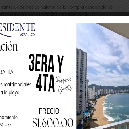
izantes, además de valerse de la compra descarada del
pos charros de varios estados y patrocinando la
s estados que visita, muestra una imagen falsa, tal es el
rensa, toda la charrería zacatecana se unió a su
 existan estados que están a su favor, ¿pero que diga
 Estado de México, entidades que no están con él.
a La Villa y la charrería"
lFM
pic.twitter.com/ZjCHFyWvSq