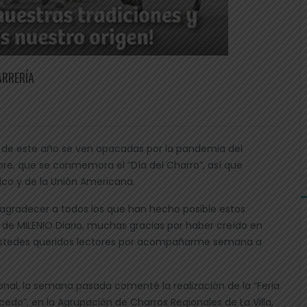
ARRERÍA
ias de este año se ven opacadas por la pandemia del
bre, que se conmemora el “Día del Charro”, así que
ico y de la Unión Americana.
 agradecer a todos los que han hecho posible estos
n, de MILENIO Diario, muchas gracias por haber creído en
 ustedes queridos lectores por acompañarme semana a
nal, la semana pasada comenté la realización de la “Feria
do”, en la Agrupación de Charros Regionales de La Villa,