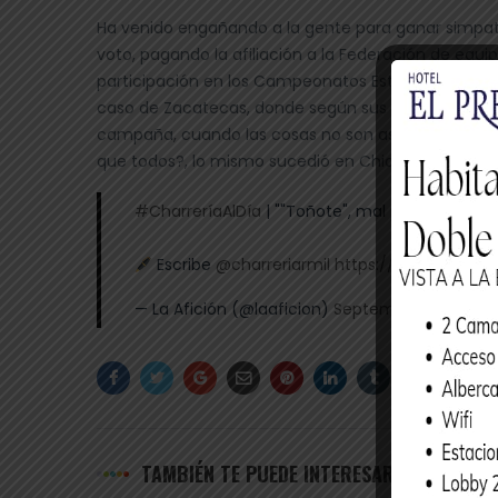
Ha venido engañando a la gente para ganar simpat
voto, pagando la afiliación a la Federación de equi
participación en los Campeonatos Estatales, y en lo
caso de Zacatecas, donde según sus boletines de p
campaña, cuando las cosas no son así; no dudo que
que todos?, lo mismo sucedió en Chiapas, Puebla y
#CharreríaAlDía
| ""Toñote", mal precedente par
Escribe
@charreriarmil
https://t.co/l4q9pD7
— La Afición (@laaficion)
September 12, 2020
TAMBIÉN TE PUEDE INTERESAR